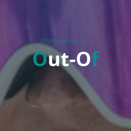
Imprese e startup
O
u
t
-
O
f
O